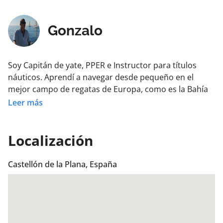
Gonzalo
Soy Capitán de yate, PPER e Instructor para títulos
náuticos. Aprendí a navegar desde pequeño en el
mejor campo de regatas de Europa, como es la Bahía
de Cádiz, por sus vientos y corrientes. Poseo un
Leer más
amplio palmarés en regatas. Soy un apasionado del
mar.
Localización
Castellón de la Plana, España