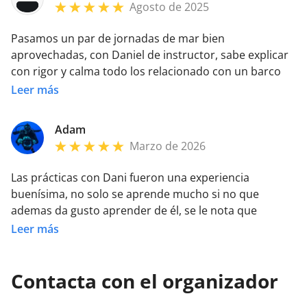
Agosto de 2025
Pasamos un par de jornadas de mar bien
aprovechadas, con Daniel de instructor, sabe explicar
con rigor y calma todo los relacionado con un barco
de vela y que tenemos que revisar desde que subimos
Leer más
al barco y pensamos en salir a navegar, hasta que
atracamos. Sin duda recomendable curso y
Adam
experiencia.
Marzo de 2026
Las prácticas con Dani fueron una experiencia
buenísima, no solo se aprende mucho si no que
ademas da gusto aprender de él, se le nota que
disfruta transmitiendo conocimientos a los demás y
Leer más
además tiene las habilidades para hacer de lo
complejo algo sencillo y fácil de aprender, terminas
Contacta con el organizador
con aun mas ganas de navegar!