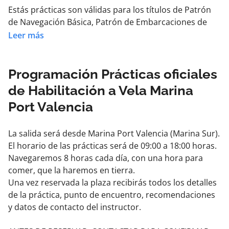
Estás prácticas son válidas para los títulos de Patrón
de Navegación Básica, Patrón de Embarcaciones de
Recreo, Patrón de Yate y Capitán de Yate.
Leer más
Las prácticas de "Habilitación a Vela" solamente hay
que realizarlas una vez y valen para todos los títulos
Programación Prácticas oficiales
anteriormente citados.
de Habilitación a Vela Marina
Port Valencia
ANTES DE RESERVAR, CONTACTAR PARA CONFIRMAR
DISPINIBILIDAD
La salida será desde Marina Port Valencia (Marina Sur).
El horario de las prácticas será de 09:00 a 18:00 horas.
Navegaremos 8 horas cada día, con una hora para
comer, que la haremos en tierra.
Una vez reservada la plaza recibirás todos los detalles
de la práctica, punto de encuentro, recomendaciones
y datos de contacto del instructor.