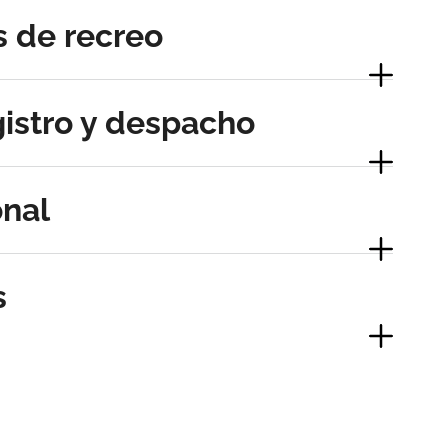
s de recreo
istro y despacho
onal
s