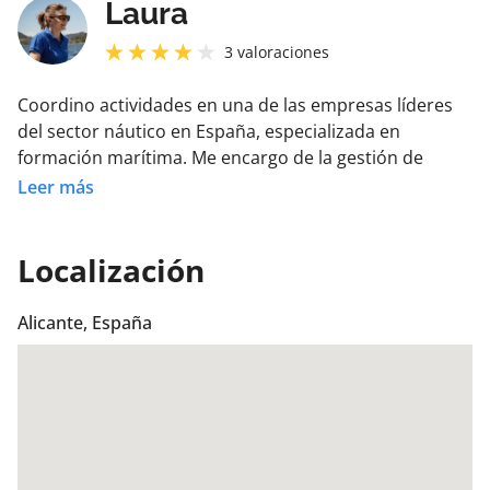
Apartado 3. Comprobaciones antes de salir a la mar.
Laura
3
valoraciones
Apartado 4. Guardia efectiva de navegación.
Coordino actividades en una de las empresas líderes
Apartado 5. Navegación.
del sector náutico en España, especializada en
formación marítima. Me encargo de la gestión de
cursos prácticos para la obtención de licencias y
Leer más
titulaciones náuticas de recreo, así como los cursos
profesionales STCW homologados por la DGMM.
Localización
Alicante, España