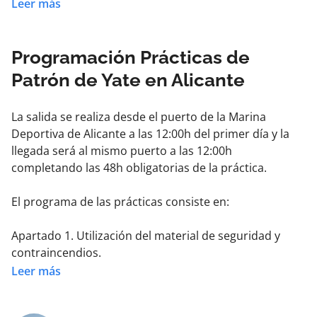
para la obtención del título de patrón de yate, tendrán
Leer más
una duración mínima de 48 horas, de las cuales, un
mínimo de 36 horas serán en régimen de travesía,
debiendo realizar cada alumno, por lo menos, una
Programación Prácticas de
guardia de navegación completa de día y otra de
Patrón de Yate en Alicante
noche. 24m eslora y 150 millas de la costa
La salida se realiza desde el puerto de la Marina
Deportiva de Alicante a las 12:00h del primer día y la
llegada será al mismo puerto a las 12:00h
completando las 48h obligatorias de la práctica.
El programa de las prácticas consiste en:
Apartado 1. Utilización del material de seguridad y
contraincendios.
Leer más
Apartado 2. Preparación de la derrota.