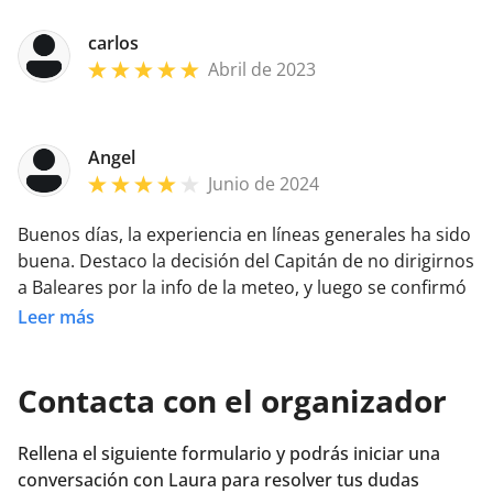
carlos
Abril de 2023
Angel
Junio de 2024
Buenos días, la experiencia en líneas generales ha sido
buena. Destaco la decisión del Capitán de no dirigirnos
a Baleares por la info de la meteo, y luego se confirmó
por la tormenta eléctrica que hubo la noche del
Leer más
sábado al domingo. Un fuerte abrazo y hasta la
próxima
Contacta con el organizador
Rellena el siguiente formulario y podrás iniciar una
conversación con Laura para resolver tus dudas