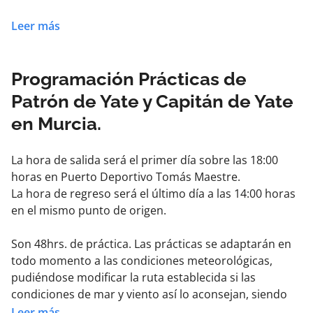
Apúntate a este curso y realiza estas prácticas con
Leer más
nosotros para poder navegar embarcaciones lejos de
la costa y, además, aprender mucho más sobre
técnicas navegación.
Programación Prácticas de
Patrón de Yate y Capitán de Yate
en Murcia.
La hora de salida será el primer día sobre las 18:00
horas en Puerto Deportivo Tomás Maestre.
La hora de regreso será el último día a las 14:00 horas
en el mismo punto de origen.
Son 48hrs. de práctica. Las prácticas se adaptarán en
todo momento a las condiciones meteorológicas,
pudiéndose modificar la ruta establecida si las
condiciones de mar y viento así lo aconsejan, siendo
en éste caso el instructor el que determinará la ruta a
Leer más