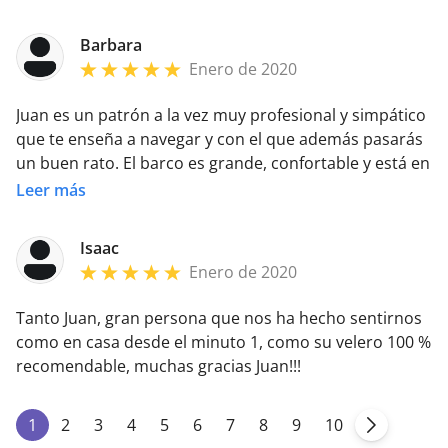
Barbara
Enero de 2020
Juan es un patrón a la vez muy profesional y simpático
que te enseña a navegar y con el que además pasarás
un buen rato. El barco es grande, confortable y está en
muy buenas condiconiones. Prácticas 100%
Leer más
recomendables!
Isaac
Enero de 2020
Tanto Juan, gran persona que nos ha hecho sentirnos
como en casa desde el minuto 1, como su velero 100 %
recomendable, muchas gracias Juan!!!
1
2
3
4
5
6
7
8
9
10