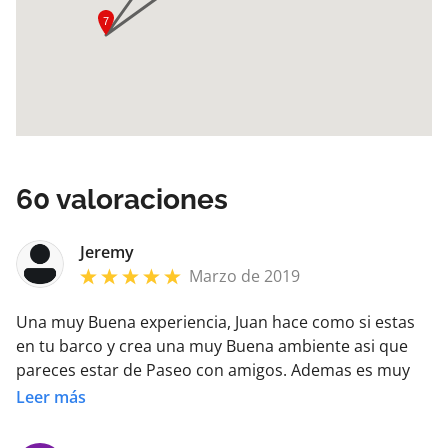
60
valoraciones
Jeremy
Marzo de 2019
Una muy Buena experiencia, Juan hace como si estas
en tu barco y crea una muy Buena ambiente asi que
pareces estar de Paseo con amigos. Ademas es muy
agradable navegar con su barco porque esta muy bien
Leer más
cuidado. Juan te explica muchas cosas sobre la
navegacion, Bueno... Una experiencia muy interesante