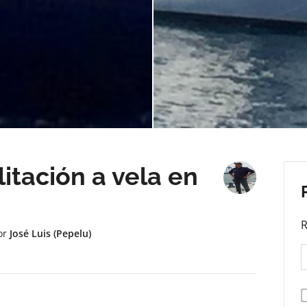
litación a vela en
R
or
José Luis (Pepelu)