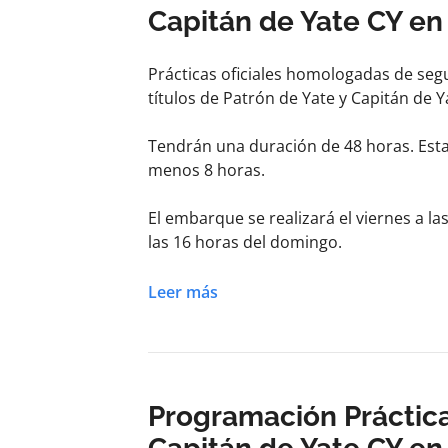
Capitán de Yate CY en
Prácticas oficiales homologadas de seg
títulos de Patrón de Yate y Capitán de Y
Tendrán una duración de 48 horas. Esta
menos 8 horas.
El embarque se realizará el viernes a l
las 16 horas del domingo.
Dependiendo de las condiciones meteorol
Leer más
Asturias o hacia País Vasco/Francia.
Programación Práctica