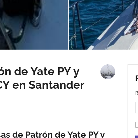
ón de Yate PY y
CY en Santander
R
cas de Patrón de Yate PY y