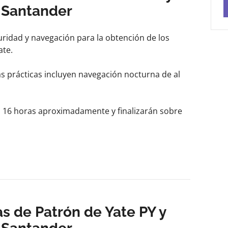
 Santander
uridad y navegación para la obtención de los
ate.
s prácticas incluyen navegación nocturna de al
as 16 horas aproximadamente y finalizarán sobre
ógicas, la travesía se desarrollará hacia
s de Patrón de Yate PY y