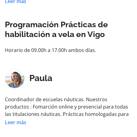
sábado y 8 horas domingo.
Leer más
Programación Prácticas de
habilitación a vela en Vigo
Horario de 09.00h a 17.00h ambos días.
Paula
Coordinador de escuelas náuticas. Nuestros
productos : Fomarción online y presencial para todas
las titulaciones náuticas. Prácticas homologadas para
todas las titulaciones náuticas. Eventos náuticos.
Leer más
Charter o alquiler de embarcaciones de recreo. Cursos
de navegación en ruta.